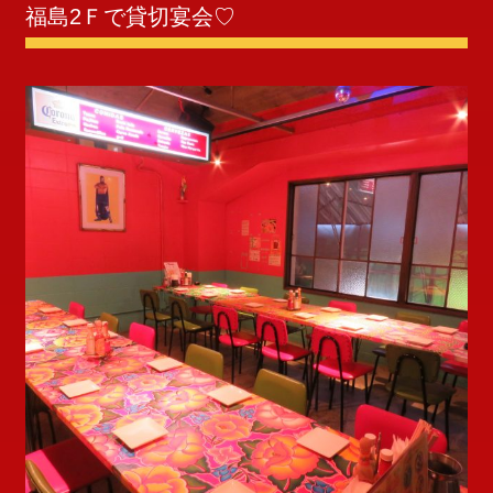
福島2Ｆで貸切宴会♡