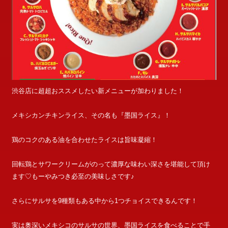
渋谷店に超超おススメしたい新メニューが加わりました！
メキシカンチキンライス、その名も『墨国ライス』！
鶏のコクのある油を合わせたライスは旨味凝縮！
回転鶏とサワークリームがのって濃厚な味わい深さを堪能して頂け
ます♡もーやみつき必至の美味しさです♪
さらにサルサを9種類もある中から1つチョイスできるんです！
実は奥深いメキシコのサルサの世界、墨国ライスを食べることで手