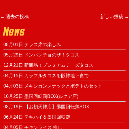
←
過去の投稿
新しい投稿
→
投
稿
08月01日
テラス席の楽しみ
ナ
05月29日
ドンパンチョのザ！タコス
ビ
12月21日
新商品！プレミアムチーズタコス
ゲ
04月15日
カラフルタコスを阪神地下食で！
04月03日
メキシカンスナックとポテトのセット
ー
10月25日
墨国回転鶏BOX(ルクア店)
シ
08月19日
【お初天神店】墨国回転鶏BOX
ョ
06月24日
テキハイ＆墨国回転鶏
04月05日
チキンライス 推し