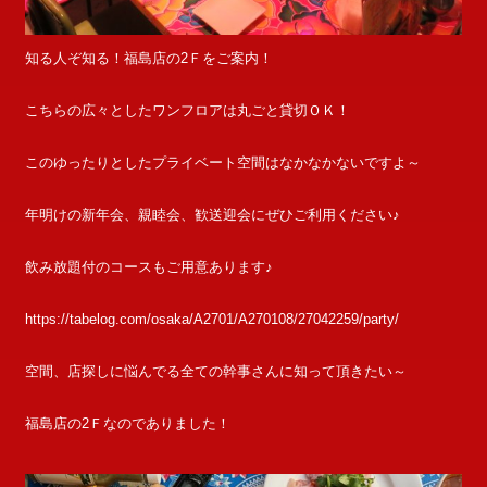
知る人ぞ知る！福島店の2Ｆをご案内！
こちらの広々としたワンフロアは丸ごと貸切ＯＫ！
このゆったりとしたプライベート空間はなかなかないですよ～
年明けの新年会、親睦会、歓送迎会にぜひご利用ください♪
飲み放題付のコースもご用意あります♪
https://tabelog.com/osaka/A2701/A270108/27042259/party/
空間、店探しに悩んでる全ての幹事さんに知って頂きたい～
福島店の2Ｆなのでありました！