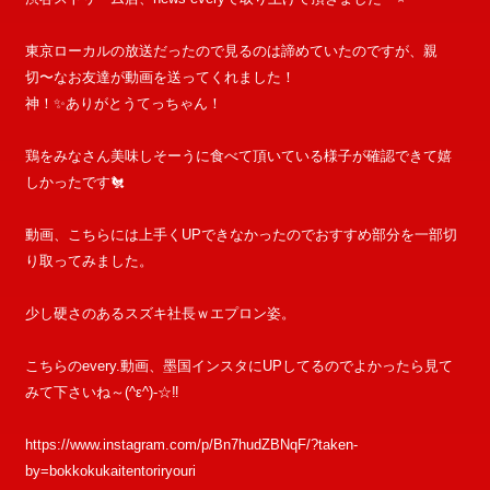
東京ローカルの放送だったので見るのは諦めていたのですが、親
切〜なお友達が動画を送ってくれました！
神！✨ありがとうてっちゃん！
鶏をみなさん美味しそーうに食べて頂いている様子が確認できて嬉
しかったです🐔
動画、こちらには上手くUPできなかったのでおすすめ部分を一部切
り取ってみました。
少し硬さのあるスズキ社長ｗエプロン姿。
こちらのevery.動画、墨国インスタにUPしてるのでよかったら見て
みて下さいね～(^ε^)-☆‼
https://www.instagram.com/p/Bn7hudZBNqF/?taken-
by=bokkokukaitentoriryouri