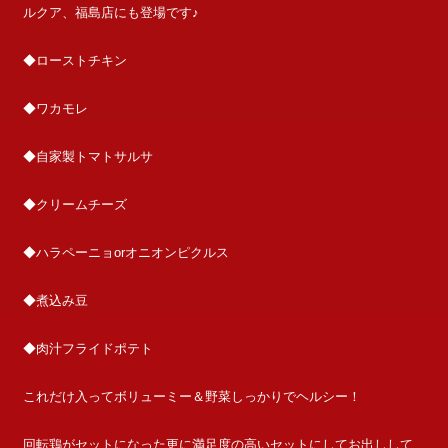
ルクア、福島店にも登場です♪
◆ローストチキン
◆ワカモレ
◆自家製トマトサルサ
◆クリームチーズ
◆ハラペーニョorオニオンピクルス
◆煮込み豆
◆肉汁フライドポテト
これだけ入ってボリューミー＆野菜しっかりでヘルシー！
回転鶏がセットになった更に満足度の高いセットにしてお出しして